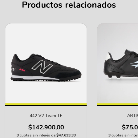
Productos relacionados
442 V2 Team TF
ARTIS
$142.900,00
$75.0
3
cuotas sin interés de
$47.633,33
3
cuotas sin inte