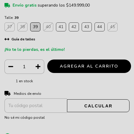
Envío gratis
superando los
$149.999,00
Talle:
39
37
38
39
40
41
42
43
44
45
Guía de talles
¡No te lo pierdas, es el último!
1
en stock
CAMBIAR CP
Entregas para el CP:
Medios de envío
CALCULAR
No sé mi código postal