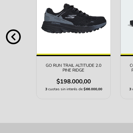
UA K
GO RUN TRAIL ALTITUDE 2.0
C
PINE RIDGE
00
$198.000,00
$12.833,33
3
cuotas sin interés de
$66.000,00
3