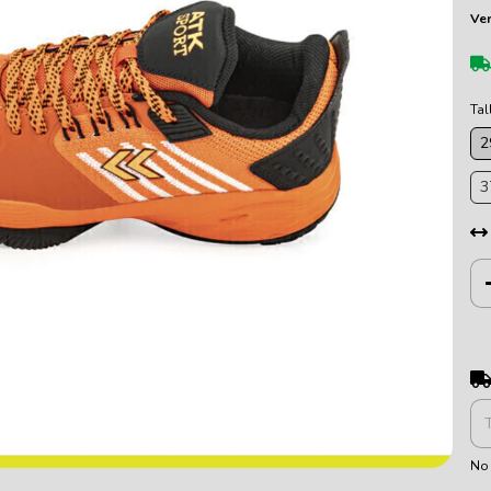
Ver
Tal
2
3
Ent
No 