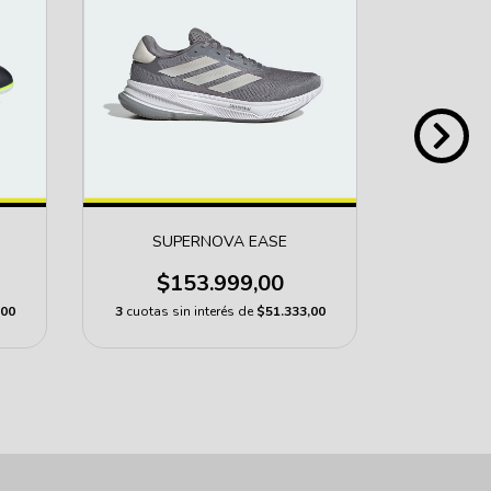
SUPERNOVA EASE
PRE
$153.999,00
$1
,00
3
cuotas sin interés de
$51.333,00
3
cuotas s