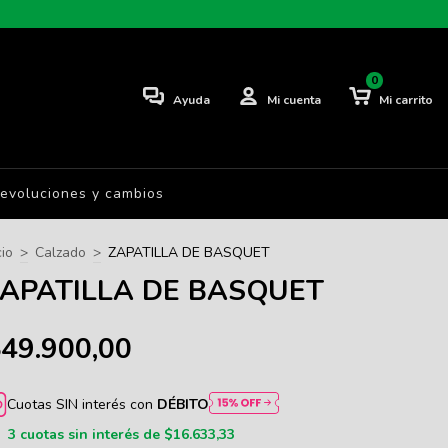
0
Ayuda
Mi cuenta
Mi carrito
evoluciones y cambios
cio
>
Calzado
>
ZAPATILLA DE BASQUET
APATILLA DE BASQUET
49.900,00
Cuotas SIN interés con
DÉBITO
3
cuotas sin interés de
$16.633,33