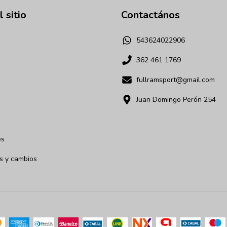
 sitio
Contactános
543624022906
362 461 1769
fullramsport@gmail.com
Juan Domingo Perón 254
es
s y cambios