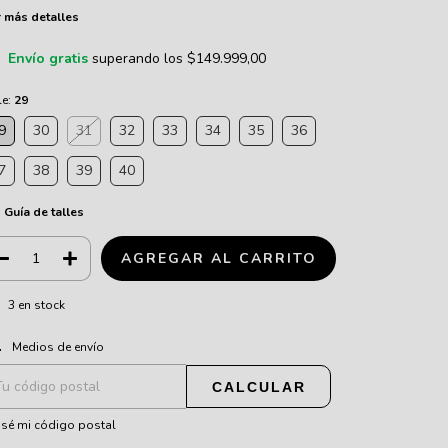
 más detalles
Envío gratis
superando los
$149.999,00
le:
29
9
30
31
32
33
34
35
36
7
38
39
40
Guía de talles
3
en stock
CAMBIAR CP
regas para el CP:
Medios de envío
CALCULAR
sé mi código postal