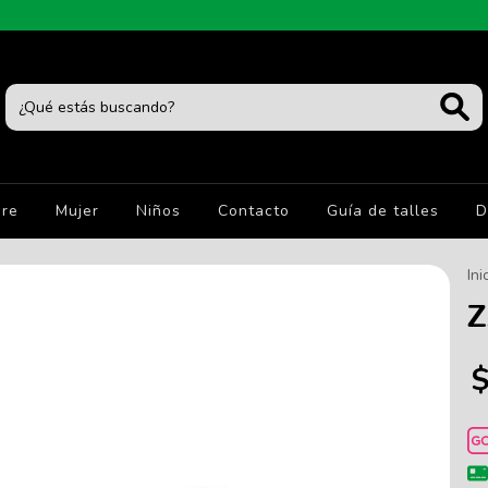
re
Mujer
Niños
Contacto
Guía de talles
D
Ini
Z
$