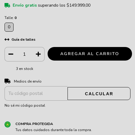
Envío gratis
superando los
$149.999,00
Talle:
0
0
Guía de talles
3
en stock
CAMBIAR CP
Entregas para el CP:
Medios de envío
CALCULAR
No sé mi código postal
COMPRA PROTEGIDA
Tus datos cuidados durante toda la compra.