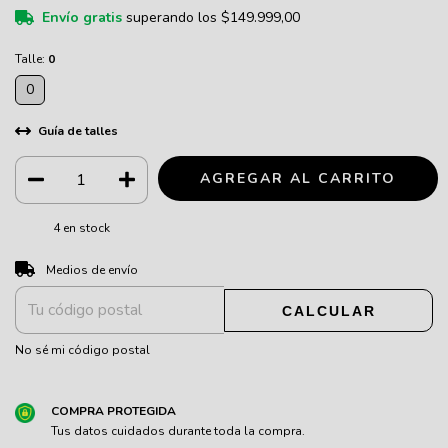
Envío gratis
superando los
$149.999,00
Talle:
0
0
Guía de talles
4
en stock
CAMBIAR CP
Entregas para el CP:
Medios de envío
CALCULAR
No sé mi código postal
COMPRA PROTEGIDA
Tus datos cuidados durante toda la compra.