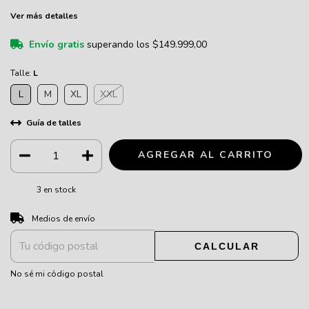
Ver más detalles
Envío gratis
superando los
$149.999,00
Talle:
L
L
M
XL
XXL
Guía de talles
3
en stock
CAMBIAR CP
Entregas para el CP:
Medios de envío
CALCULAR
No sé mi código postal