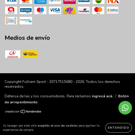
Medios de envío
Copyright Fullram Sport - 30717515680 - 2026. Todos los derechos
reservados.
Defensa de las y los consumidores. Para reclamos
ingresá acá.
/
Botón
de arrepentimiento
Al navegar por este sitio
aceptás el uso de cookies
para agilizar tu
ENTENDIDO
experiencia de compra.