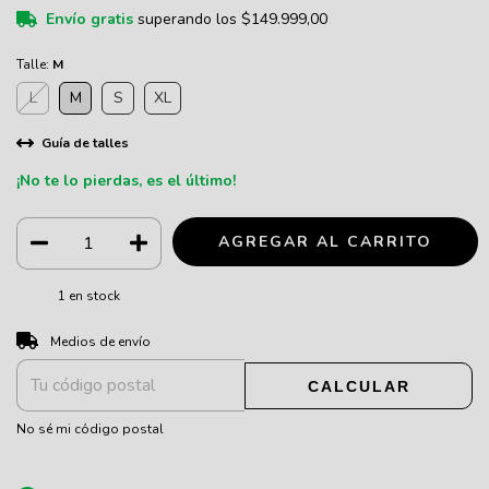
Envío gratis
superando los
$149.999,00
Talle:
M
L
M
S
XL
Guía de talles
¡No te lo pierdas, es el último!
1
en stock
CAMBIAR CP
Entregas para el CP:
Medios de envío
CALCULAR
No sé mi código postal