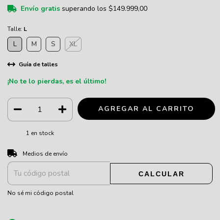
Envío gratis
superando los
$149.999,00
Talle:
L
L
M
S
XL
Guía de talles
¡No te lo pierdas, es el último!
1
en stock
CAMBIAR CP
Entregas para el CP:
Medios de envío
CALCULAR
No sé mi código postal