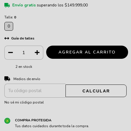
Envío gratis
superando los
$149.999,00
Talle:
0
0
Guía de talles
2
en stock
CAMBIAR CP
Entregas para el CP:
Medios de envío
CALCULAR
No sé mi código postal
COMPRA PROTEGIDA
Tus datos cuidados durante toda la compra.