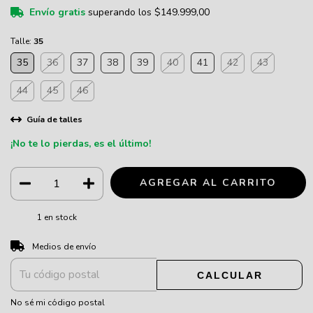
Envío gratis
superando los
$149.999,00
Talle:
35
35
36
37
38
39
40
41
42
43
44
45
46
Guía de talles
¡No te lo pierdas, es el último!
1
en stock
CAMBIAR CP
Entregas para el CP:
Medios de envío
CALCULAR
No sé mi código postal