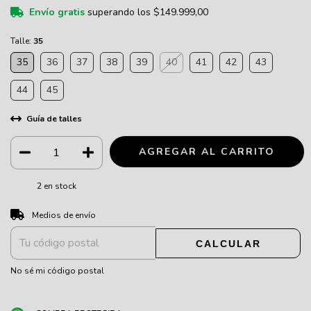
Envío gratis
superando los
$149.999,00
Talle:
35
35
36
37
38
39
40
41
42
43
44
45
Guía de talles
2
en stock
CAMBIAR CP
Entregas para el CP:
Medios de envío
CALCULAR
No sé mi código postal