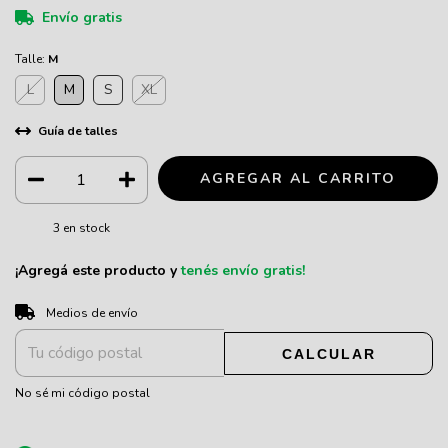
Envío gratis
Talle:
M
L
M
S
XL
Guía de talles
3
en stock
¡Agregá este producto y
tenés envío gratis!
CAMBIAR CP
Entregas para el CP:
Medios de envío
CALCULAR
No sé mi código postal