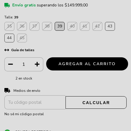
Envío gratis
superando los
$149.999,00
Talle:
39
35
36
37
38
39
40
41
42
43
44
45
Guía de talles
2
en stock
CAMBIAR CP
Entregas para el CP:
Medios de envío
CALCULAR
No sé mi código postal