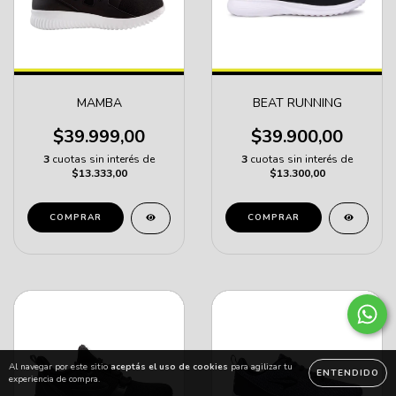
MAMBA
BEAT RUNNING
$39.999,00
$39.900,00
3
cuotas sin interés de
3
cuotas sin interés de
$13.333,00
$13.300,00
COMPRAR
COMPRAR
Al navegar por este sitio
aceptás el uso de cookies
para agilizar tu
ENTENDIDO
experiencia de compra.