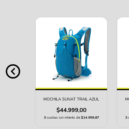
ATOS
MOCHILA SUNAT TRAIL AZUL
M
R
$44.999,00
00
3
cuotas sin interés de
$14.999,67
3
$23.333,00