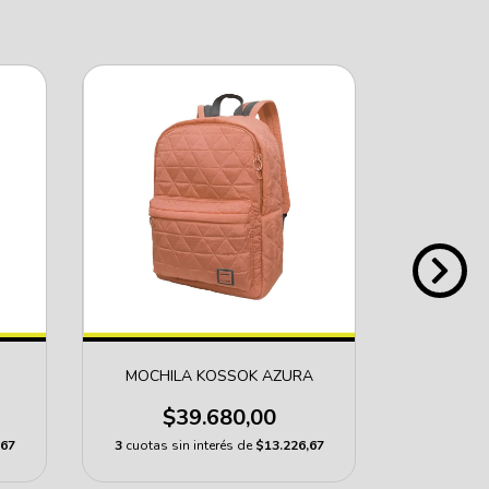
MOCHILA KOSSOK AZURA
MOCHILA
$39.680,00
$
,67
3
cuotas sin interés de
$13.226,67
3
cuotas s