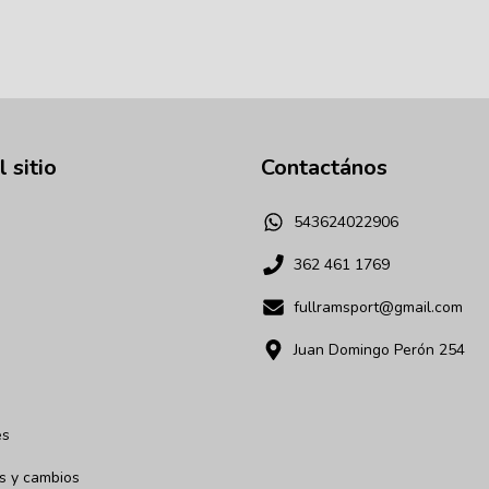
 sitio
Contactános
543624022906
362 461 1769
fullramsport@gmail.com
Juan Domingo Perón 254
es
s y cambios