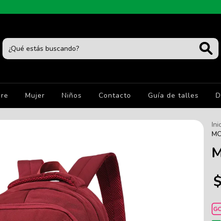
re
Mujer
Niños
Contacto
Guía de talles
D
Ini
MO
M
$